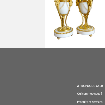
Paire de cassolettes à bougeoirs
renversés en bronze doré et marbre,
style Louis XVI
A PROPOS DE GSLR
Qui sommes-nous ?
Produits et services