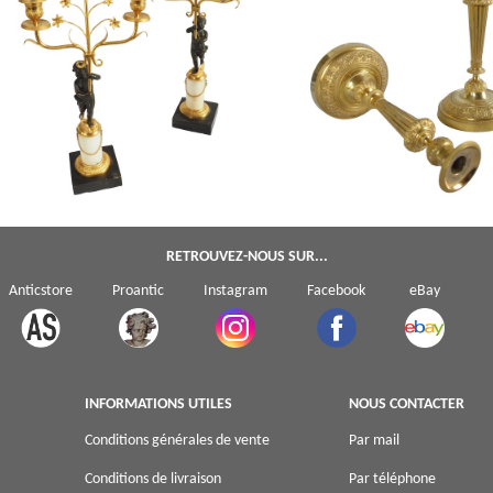
Paire de bougeoirs flambeaux Lou
Paire de candélabres en bronze doré et
bronze finement ciselé & doré a
marbre d'époque Empire Restauration
mercure - Galle / Ravrio
RETROUVEZ-NOUS SUR...
Anticstore
Proantic
Instagram
Facebook
eBay
INFORMATIONS UTILES
NOUS CONTACTER
Conditions générales de vente
Par mail
Conditions de livraison
Par téléphone