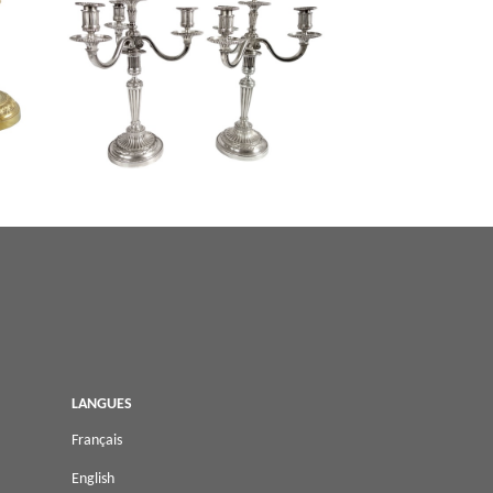
is XVI,
Paire de grands candélabres de style
u
Louis XVI à 4 feux en bronze argenté
LANGUES
Français
English