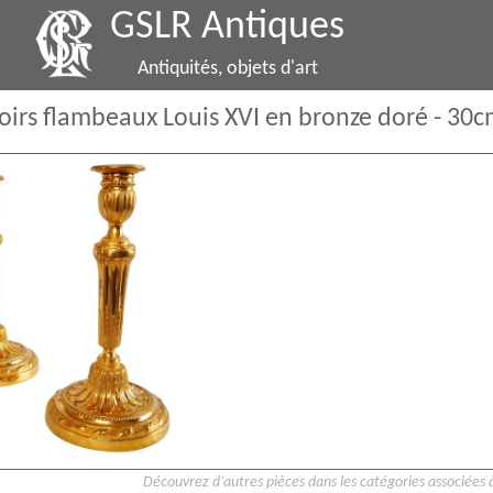
GSLR Antiques
Antiquités, objets d'art
oirs flambeaux Louis XVI en bronze doré - 30
Découvrez d’autres pièces dans les catégories associées à