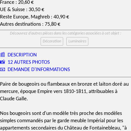
France : 20,60 €
UE & Suisse : 30,50 €
Reste Europe, Maghreb : 40,90 €
Autres destinations : 75,80 €
Découvrez d’autres pièces dans les catégories associées à cet objet :
Décoration
Luminaires
📰
DESCRIPTION
📸
12 AUTRES PHOTOS
📧
DEMANDE D'INFORMATIONS
Paire de bougeoirs
ou flambeaux en bronze et laiton
doré au
mercure
,
époque Empire
vers 1810-1811, attribuables à
Claude Galle
.
Nos bougeoirs sont d'un modèle très proche des modèles
simples commandés par le garde meuble Impérial pour les
appartements secondaires du Château de Fontainebleau, "à