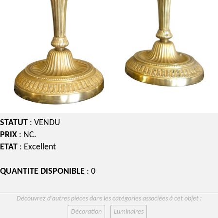
STATUT
: VENDU
PRIX
: NC.
ETAT
: Excellent
QUANTITE DISPONIBLE
: 0
Découvrez d’autres pièces dans les catégories associées à cet objet :
Décoration
Luminaires