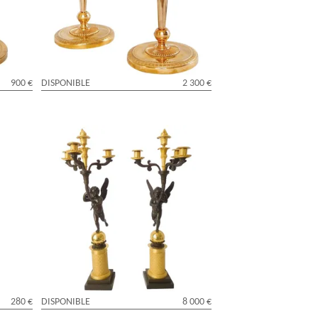
Château de Fontainebleau
900 €
DISPONIBLE
2 300 €
Paire de grands candélabres Empire en
rat et
bronze doré aux enfants ailés attribués à
Gérard Jean Galle
280 €
DISPONIBLE
8 000 €