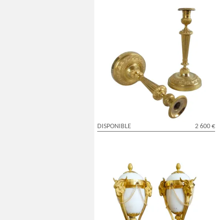
Paire de bougeoirs flambeaux Louis XVI,
bronze finement ciselé & doré au
mercure - Galle / Ravrio
DISPONIBLE
2 600 €
Paire de cassolettes à bougeoirs
renversés en bronze doré et marbre,