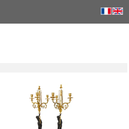
ze
Paire de candélabres en marbre bleu
que
turquin, bronze ciselé & doré au
mercure d'époque Louis XVI