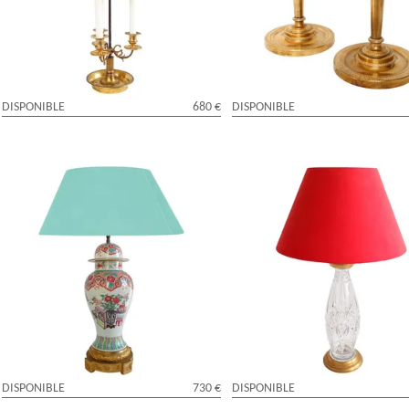
à Claude Galle
DISPONIBLE
680 €
DISPONIBLE
Lampe potiche en porcelaine de Chine,
Pied de lampe en cristal de Bacca
famille rose et bronze doré, époque
bronze doré - étiquette papier
Napoléon III
DISPONIBLE
730 €
DISPONIBLE