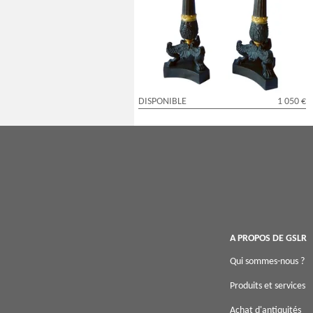
en bronze patiné et doré au mercure,
époque Empire Restauration
DISPONIBLE
1 050 €
A PROPOS DE GSLR
Qui sommes-nous ?
Produits et services
Achat d'antiquités