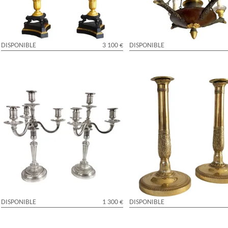
DISPONIBLE
3 100 €
DISPONIBLE
Paire de flambeaux / bougeoirs 
Paire de grands candélabres de style
canon d’époque Empire Restaura
Louis XVI à 4 feux en bronze argenté
bronze ciselé - 27,5cm
DISPONIBLE
1 300 €
DISPONIBLE