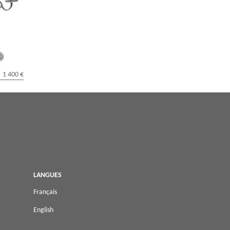
poque
1 400 €
LANGUES
Français
English