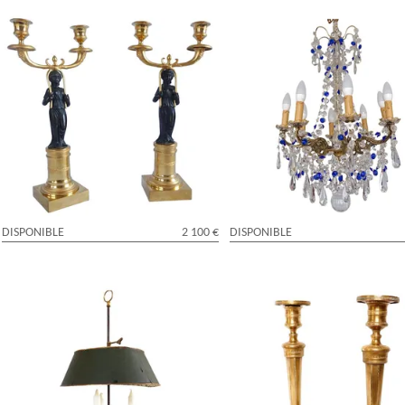
Paire de candélabres d'époque Consulat
Lustre 8 feux en cristal de Baccar
en bronze patiné et doré - 35,5cm
et bleu cobalt - style Louis XVI
DISPONIBLE
2 100 €
DISPONIBLE
Paire de bougeoirs / flambeaux 
Lampe bouillotte de style Louis XVI en
bronze doré d'époque Empire at
bronze ciselé et doré, début XIXe siècle