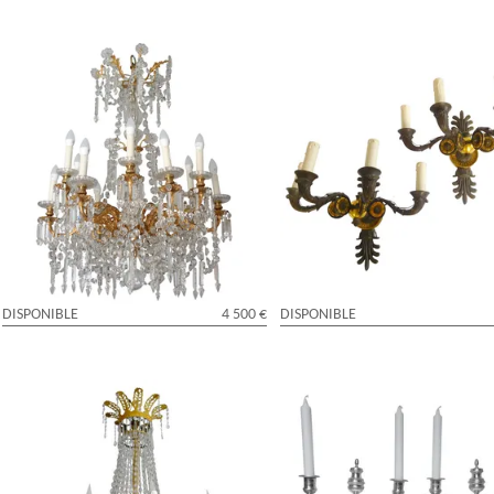
Grand lustre en bronze doré et cristal de
Paire d'appliques Empire en bro
Baccarat taillé - 12 feux - époque
patiné et doré d'époque Restaur
Napoléon III
DISPONIBLE
4 500 €
DISPONIBLE
Grand lustre corbeille en cristal et
Candélabres en bronze argenté,