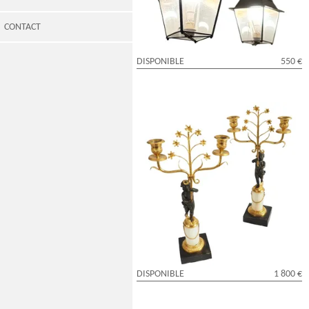
CONTACT
DISPONIBLE
550 €
Paire de candélabres en bronze doré et
marbre d'époque Empire Restauration
DISPONIBLE
1 800 €