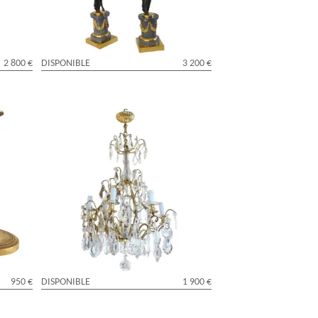
2 800 €
DISPONIBLE
3 200 €
en
Lustre cage à 9 feux de style Louis XV,
tion en
pampilles en cristal taillé de Baccarat
950 €
DISPONIBLE
1 900 €