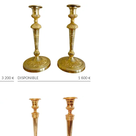
Paire de flambeaux bougeoirs Empire en
at blanc
bronze doré au mercure - travail Russe
ou Suédois
3 200 €
DISPONIBLE
1 600 €
en
Ravrio : paire de flambeaux d'époque
tribués
Empire en bronze doré modèle du