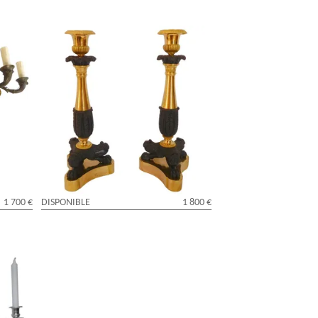
Paire de flambeaux / bougeoirs Empire
nze
en bronze doré au mercure & patiné,
ation
époque Restauration
1 700 €
DISPONIBLE
1 800 €
 modèle