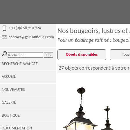
+33 (0)6 58 910 924
Nos bougeoirs, lustres et
contact@gslr-antiques.com
Pour un éclairage raffiné : bougeoi
Objets disponibles
Tous 
RECHERCHE AVANCEE
27 objets correspondent à votre 
ACCUEIL
NOUVEAUTES
GALERIE
BOUTIQUE
Paire de lanternes de vestibule en laiton
- style Louis XVI
DOCUMENTATION