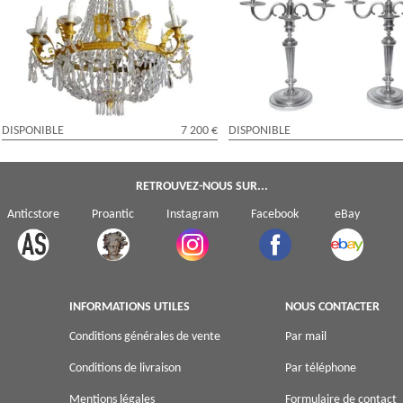
bronze doré au mercure, époque
du château de Fontainebleau, é
Empire, 10 lumières
Empire Restauration
DISPONIBLE
7 200 €
DISPONIBLE
RETROUVEZ-NOUS SUR...
Anticstore
Proantic
Instagram
Facebook
eBay
INFORMATIONS UTILES
NOUS CONTACTER
Conditions générales de vente
Par mail
Conditions de livraison
Par téléphone
Mentions légales
Formulaire de contact