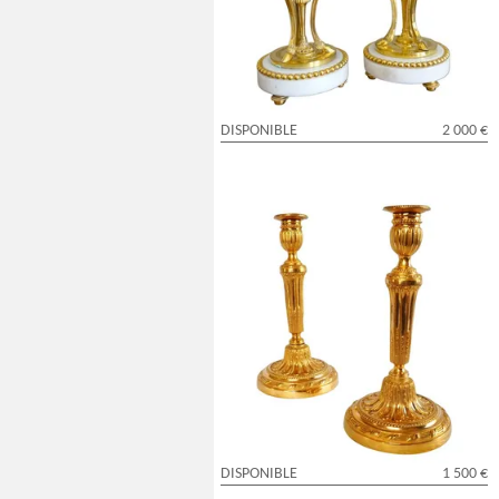
style Louis XVI
DISPONIBLE
2 000 €
Paire d'importants bougeoirs flambeaux
Louis XVI en bronze doré - 30cm
DISPONIBLE
1 500 €