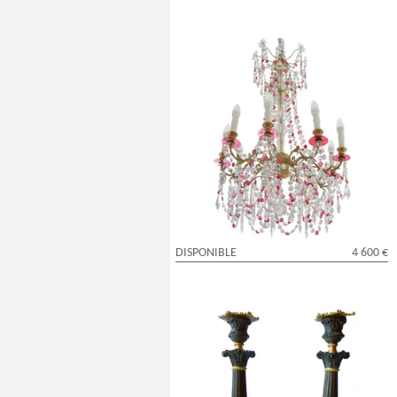
Rare lustre en cristal de Baccarat rouge
et blanc - style Louis XVI - XIXe siècle
DISPONIBLE
4 600 €
Paire de bougeoirs flambeaux tripodes