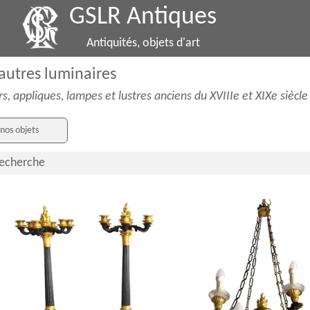
GSLR Antiques
Antiquités, objets d'art
 autres luminaires
rs, appliques, lampes et lustres anciens du XVIIIe et XIXe siècle
nos objets
recherche
Paire de grands candélabres 6 feux en
Lustre Empire aux aigles en bron
bronze patiné & doré mercure, époque
patiné et doré au mercure, épo
Empire Restauration
début XIXe, 4 feux