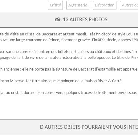
Cristal
Argenterie
Décoration
Autres ob
📸
13 AUTRES PHOTOS
te de visite en
cristal de Baccarat
et
argent massif
. Très fin décor de
style Louis 
rouve une large
couronne de Prince
, finement gravée. Fin
XIXe siècle
, années 190
lacé sur une console à l'entrée des hôtels particuliers ou châteaux et destinés à 
ge de l'art de vivre de la haute aristocratie à la belle époque. Le titre de Princ
on ancienne : elle ne porte pas la
signature
de
Baccarat
(l'
estampille
est apparue 
inçon Minerve
1er titre
ainsi que le poinçon de la maison
Risler & Carré
.
lat au cristal, dorure bien conservée, quelques traces de frottement en-dessous.
D'AUTRES OBJETS POURRAIENT VOUS INTE