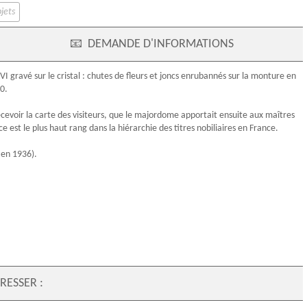
jets
📧
DEMANDE D'INFORMATIONS
XVI
gravé sur le cristal : chutes de fleurs et joncs enrubannés sur la monture en
0.
recevoir la carte des visiteurs, que le majordome apportait ensuite aux maîtres
e est le plus haut rang dans la hiérarchie des titres nobiliaires en France.
en 1936).
RESSER :