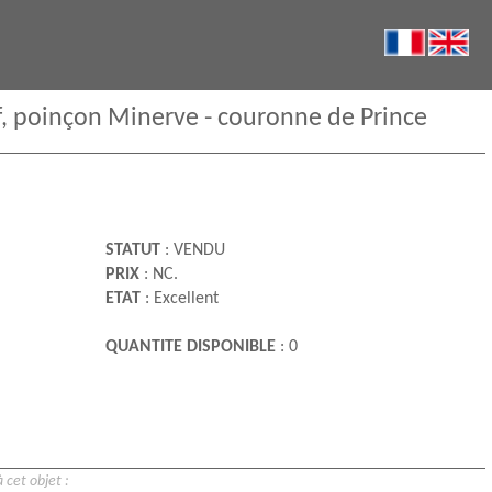
sif, poinçon Minerve - couronne de Prince
STATUT
: VENDU
PRIX
: NC.
ETAT
: Excellent
QUANTITE DISPONIBLE
: 0
 cet objet :