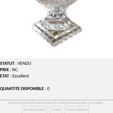
STATUT
: VENDU
PRIX
: NC.
ETAT
: Excellent
QUANTITE DISPONIBLE
: 0
Découvrez d’autres pièces dans les catégories associées à cet objet :
Arts de la table
Cristal
Petits cadeaux