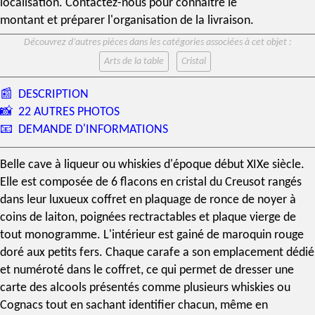
localisation. Contactez-nous pour connaître le
montant et préparer l'organisation de la livraison.
Découvrez d’autres pièces dans les catégories associées à cet objet :
Arts de la table
Cristal
📰
DESCRIPTION
📸
22 AUTRES PHOTOS
📧
DEMANDE D'INFORMATIONS
Belle
cave à liqueur
ou whiskies d'époque début
XIXe siècle
.
Elle est composée de 6 flacons en
cristal du Creusot
rangés
dans leur luxueux coffret en plaquage de ronce de noyer à
coins de laiton, poignées rectractables et plaque vierge de
tout monogramme. L'intérieur est gainé de maroquin rouge
doré aux petits fers. Chaque carafe a son emplacement dédié
et numéroté dans le coffret, ce qui permet de dresser une
carte des alcools présentés comme plusieurs whiskies ou
Cognacs tout en sachant identifier chacun, même en