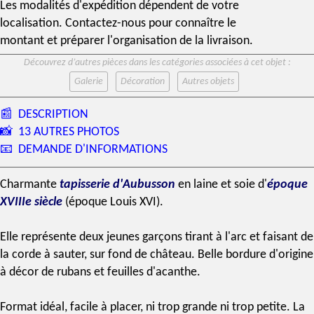
Les modalités d'expédition dépendent de votre
localisation. Contactez-nous pour connaître le
montant et préparer l'organisation de la livraison.
Découvrez d’autres pièces dans les catégories associées à cet objet :
Galerie
Décoration
Autres objets
📰
DESCRIPTION
📸
13 AUTRES PHOTOS
📧
DEMANDE D'INFORMATIONS
Charmante
tapisserie d'Aubusson
en laine et soie d'
époque
XVIIIe
siècle
(
époque Louis XVI
).
Elle représente deux jeunes garçons tirant à l'arc et faisant de
la corde à sauter, sur fond de château. Belle bordure d'origine
à décor de rubans et feuilles d'acanthe.
Format idéal, facile à placer, ni trop grande ni trop petite. La