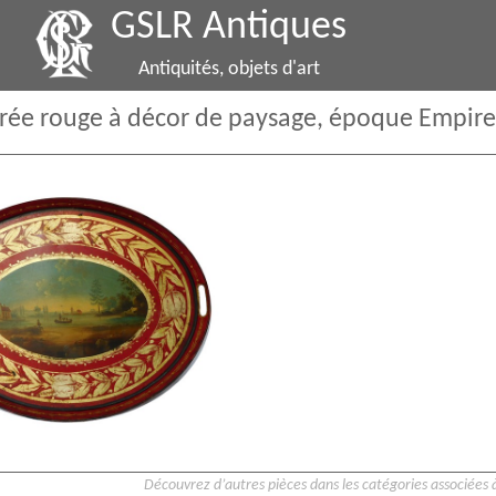
GSLR Antiques
Antiquités, objets d'art
orée rouge à décor de paysage, époque Empire
Découvrez d’autres pièces dans les catégories associées à