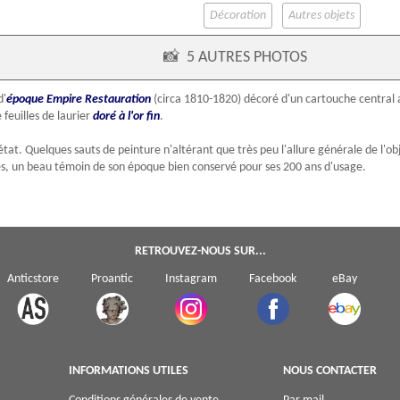
Décoration
Autres objets
📸
5 AUTRES PHOTOS
d'
époque Empire
Restauration
(circa 1810-1820) décoré d'un cartouche central a
 feuilles de laurier
doré à l'or fin
.
tat. Quelques sauts de peinture n'altérant que très peu l'allure générale de l'obj
ies, un beau témoin de son époque bien conservé pour ses 200 ans d'usage.
RETROUVEZ-NOUS SUR...
Anticstore
Proantic
Instagram
Facebook
eBay
INFORMATIONS UTILES
NOUS CONTACTER