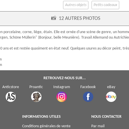
Autres objets
Petits cadeaux
📸
12 AUTRES PHOTOS
 en
porcelaine
, corne, liège, étain. Elle est ornée d'une scène de genre, un hom
rgen, Schöne Müllerin" (Bonjour, belle Meunière). Travail Allemand ou Autrichien
0 ans et est restée quasiment en état neuf. Quelques usures au décor peint, très
cm
cm
RETROUVEZ-NOUS SUR...
Anticstore
Proantic
Instagram
Facebook
eBay
INFORMATIONS UTILES
NOUS CONTACTER
Conditions générales de vente
Par mail