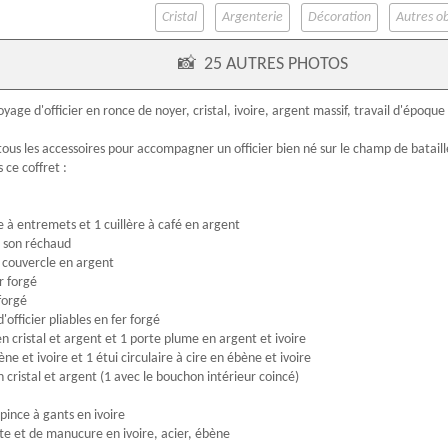
Cristal
Argenterie
Décoration
Autres ob
📸
25 AUTRES PHOTOS
voyage
d'officier en
ronce de noyer
,
cristal
,
ivoire
,
argent massif
, travail d'
époque 
tous les accessoires pour accompagner un officier bien né sur le champ de batail
 ce coffret :
re à entremets et 1 cuillère à café en argent
et son réchaud
 à couvercle en argent
er forgé
forgé
d'officier pliables en fer forgé
 en cristal et argent et 1 porte plume en argent et ivoire
ne et ivoire et 1 étui circulaire à cire en ébène et ivoire
en cristal et argent (1 avec le bouchon intérieur coincé)
 pince à gants en ivoire
ette et de manucure en ivoire, acier, ébène