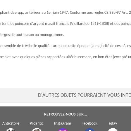
éphantidae spp, antérieur au 1er juin 1947. Conforme aux règles CE 338-97 Art
ortent les
poinçons d'argent massif
français (
Vieillard
de 1819-1838) et des
poinço
 vierges de tout blason ou monogramme.
, ensemble de très belle qualité, rare pour cette époque (la majorité de ces né
mplet avec quelques pièces rapportées ultérieurement, en bon état (excepté un bo
D'AUTRES OBJETS POURRAIENT VOUS INTE
RETROUVEZ-NOUS SUR...
Anticstore
Proantic
Instagram
Facebook
eBay