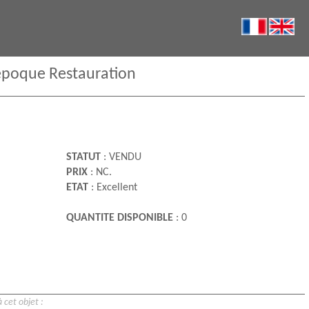
, époque Restauration
STATUT
: VENDU
PRIX
: NC.
ETAT
: Excellent
QUANTITE DISPONIBLE
: 0
 cet objet :