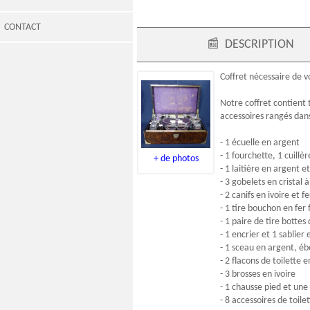
CONTACT
📰
DESCRIPTION
Coffret
nécessaire de 
Notre coffret contient 
accessoires rangés dans
- 1 écuelle en argent
- 1 fourchette, 1 cuillè
+ de photos
- 1 laitière en argent 
- 3 gobelets en cristal
- 2 canifs en ivoire et f
- 1 tire bouchon en fer 
- 1 paire de tire bottes 
- 1 encrier et 1 sablier
- 1 sceau en argent, ébè
- 2 flacons de toilette 
- 3 brosses en ivoire
- 1 chausse pied et une
- 8 accessoires de toil