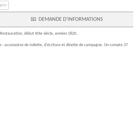
jets
📧
DEMANDE D'INFORMATIONS
Restauration
, début
XIXe siècle
, années 1820.
le : accessoires de toilette, d'écriture et dînette de campagne. On compte 37