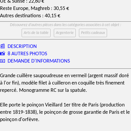
UE & Suisse : 22,60 €
Reste Europe, Maghreb : 30,55 €
Autres destinations : 40,15 €
Découvrez d’autres pièces dans les catégories associées à cet objet :
Arts de la table
Argenterie
Petits cadeaux
📰
DESCRIPTION
📸
8 AUTRES PHOTOS
📧
DEMANDE D'INFORMATIONS
Grande cuillère saupoudreuse en
vermeil
(
argent massif
doré
à l'or fin), modèle filet à cuilleron en coquille très finement
repercé. Monogramme RC sur la spatule.
Elle porte le
poinçon Vieillard
1er titre de Paris (production
entre 1819-1838), le
poinçon de grosse garantie
de Paris et le
poinçon d'orfèvre
.