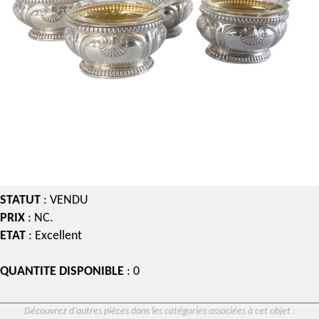
STATUT
: VENDU
PRIX
: NC.
ETAT
: Excellent
QUANTITE DISPONIBLE
: 0
Découvrez d’autres pièces dans les catégories associées à cet objet :