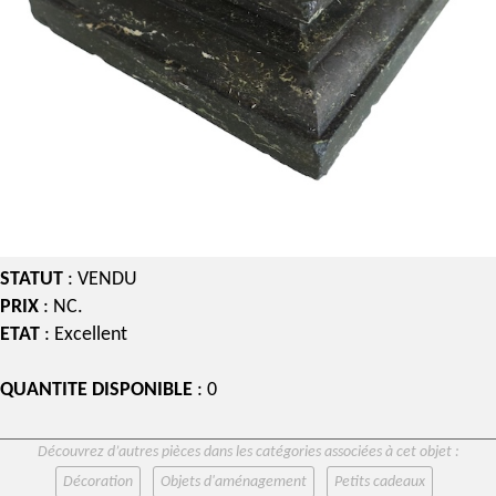
STATUT
: VENDU
PRIX
: NC.
ETAT
: Excellent
QUANTITE DISPONIBLE
: 0
Découvrez d’autres pièces dans les catégories associées à cet objet :
Décoration
Objets d'aménagement
Petits cadeaux