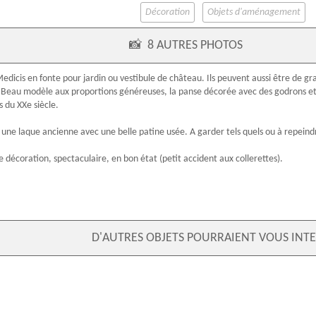
Décoration
Objets d'aménagement
📸
8 AUTRES PHOTOS
edicis en fonte pour jardin ou vestibule de château. Ils peuvent aussi être de g
 Beau modèle aux proportions généreuses, la panse décorée avec des godrons et la
s du XXe siècle.
une laque ancienne avec une belle patine usée. A garder tels quels ou à repeindre
décoration, spectaculaire, en bon état (petit accident aux collerettes).
D'AUTRES OBJETS POURRAIENT VOUS INTE