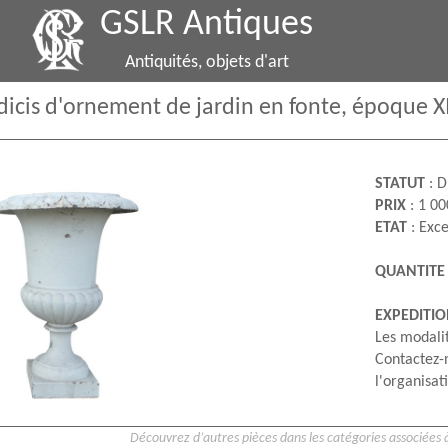
GSLR Antiques
Antiquités, objets d'art
icis d'ornement de jardin en fonte, époque XI
STATUT
: D
PRIX
: 1 00
ETAT
: Exce
QUANTITE
EXPEDITI
Les modalit
Contactez-
l'organisati
Découvrez d’autres pièces dans les catégories associées à