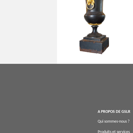
Rare vase en fonte de fer et bronze
doré, époque Empire début XIXe siècle
A PROPOS DE GSLR
Qui sommes-nous ?
Produits et services